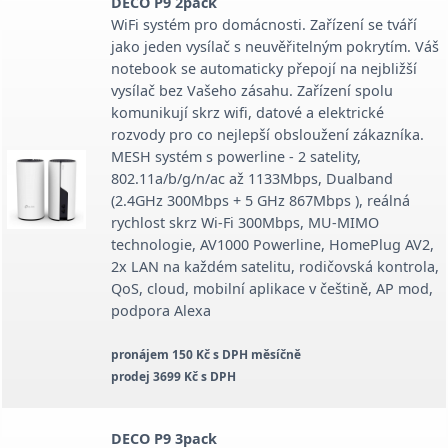
DECO P9 2pack
WiFi systém pro domácnosti. Zařízení se tváří
jako jeden vysílač s neuvěřitelným pokrytím. Váš
notebook se automaticky přepojí na nejbližší
vysílač bez Vašeho zásahu. Zařízení spolu
komunikují skrz wifi, datové a elektrické
rozvody pro co nejlepší obsloužení zákazníka.
MESH systém s powerline - 2 satelity,
802.11a/b/g/n/ac až 1133Mbps, Dualband
(2.4GHz 300Mbps + 5 GHz 867Mbps ), reálná
rychlost skrz Wi-Fi 300Mbps, MU-MIMO
technologie, AV1000 Powerline, HomePlug AV2,
2x LAN na každém satelitu, rodičovská kontrola,
QoS, cloud, mobilní aplikace v češtině, AP mod,
podpora Alexa
pronájem 150 Kč s DPH měsíčně
prodej 3699 Kč s DPH
DECO P9 3pack