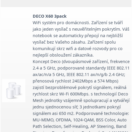
DECO X60 3pack
WiFi systém pro domácnosti. Zařízení se tváří
jako jeden vysílač s neuvěřitelným pokrytím. Váš
notebook se automaticky přepojí na nejbližší
vysílač bez Vašeho zásahu. Zařízení spolu
komunikují skrz wifi a datové rozvody pro co
nejlepší obsloužení zákazníka.
Koncept Deco (dvoupásmové zařízení, frekvence
2.4 a 5 GHz, podporované standardy IEEE 802.11
ax/ac/n/a 5 GHz, IEEE 802.11 ax/n/g/b 2.4 GHz;
přenosová rychlost 2402Mbps a 574 Mbps)
zajistí bezproblémové pokrytí signálem, reálná
rychlost skrz Wi-Fi 600Mbps. s technologií Deco
Mesh jednotky vzájemně spolupracují a vytvářejí
jednu sjednocenou síť; 3 jednotkami pokryjí
signálem asi 650 m2. Podporované technologie:
MU-MIMO, OFDMA, 1024-QAM, BSS Color, Auto
Path Selection, Self-Healing, AP Steering, Band