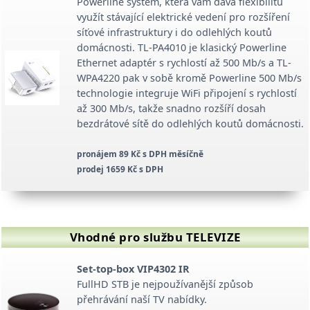
Powerline systém, která vám dává flexibilitu
využít stávající elektrické vedení pro rozšíření
síťové infrastruktury i do odlehlých koutů
domácnosti. TL-PA4010 je klasický Powerline
Ethernet adaptér s rychlostí až 500 Mb/s a TL-
WPA4220 pak v sobě kromě Powerline 500 Mb/s
technologie integruje WiFi připojení s rychlostí
až 300 Mb/s, takže snadno rozšíří dosah
bezdrátové sítě do odlehlých koutů domácnosti.
pronájem 89 Kč s DPH měsíčně
prodej 1659 Kč s DPH
Vhodné pro službu TELEVIZE
Set-top-box VIP4302 IR
FullHD STB je nejpoužívanější způsob
přehrávání naší TV nabídky.