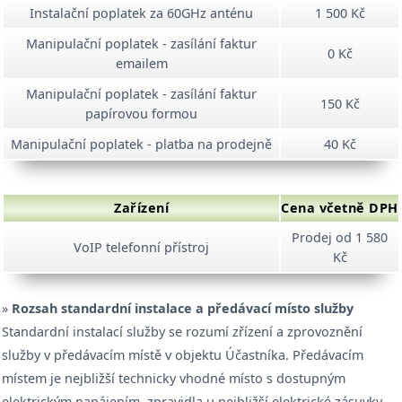
Instalační poplatek za 60GHz anténu
1 500 Kč
Manipulační poplatek - zasílání faktur
0 Kč
emailem
Manipulační poplatek - zasílání faktur
150 Kč
papírovou formou
Manipulační poplatek - platba na prodejně
40 Kč
Zařízení
Cena včetně DPH
Prodej od 1 580
VoIP telefonní přístroj
Kč
»
Rozsah standardní instalace a předávací místo služby
Standardní instalací služby se rozumí zřízení a zprovoznění
služby v předávacím místě v objektu Účastníka. Předávacím
místem je nejbližší technicky vhodné místo s dostupným
elektrickým napájením, zpravidla u nejbližší elektrické zásuvky.