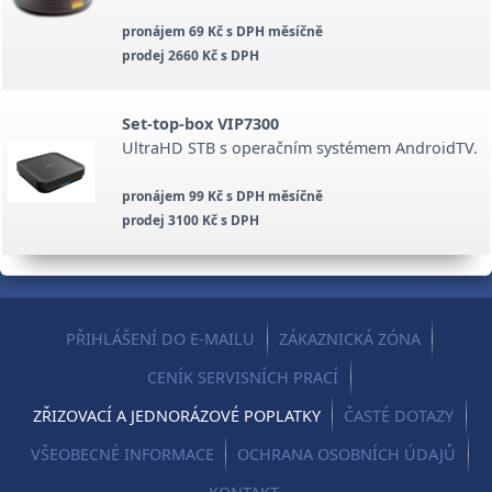
pronájem 69 Kč s DPH měsíčně
prodej 2660 Kč s DPH
Set-top-box VIP7300
UltraHD STB s operačním systémem AndroidTV.
pronájem 99 Kč s DPH měsíčně
prodej 3100 Kč s DPH
PŘIHLÁŠENÍ DO E-MAILU
ZÁKAZNICKÁ ZÓNA
CENÍK SERVISNÍCH PRACÍ
ZŘIZOVACÍ A JEDNORÁZOVÉ POPLATKY
ČASTÉ DOTAZY
VŠEOBECNÉ INFORMACE
OCHRANA OSOBNÍCH ÚDAJŮ