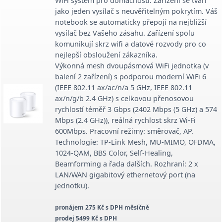
WiFi systém pro domácnosti. Zařízení se tváří
jako jeden vysílač s neuvěřitelným pokrytím. Váš
notebook se automaticky přepojí na nejbližší
vysílač bez Vašeho zásahu. Zařízení spolu
komunikují skrz wifi a datové rozvody pro co
nejlepší obsloužení zákazníka.
Výkonná mesh dvoupásmová WiFi jednotka (v
balení 2 zařízení) s podporou moderní WiFi 6
(IEEE 802.11 ax/ac/n/a 5 GHz, IEEE 802.11
ax/n/g/b 2.4 GHz) s celkovou přenosovou
rychlostí téměř 3 Gbps (2402 Mbps (5 GHz) a 574
Mbps (2.4 GHz)), reálná rychlost skrz Wi-Fi
600Mbps. Pracovní režimy: směrovač, AP.
Technologie: TP-Link Mesh, MU-MIMO, OFDMA,
1024-QAM, BBS Color, Self-Healing,
Beamforming a řada dalších. Rozhraní: 2 x
LAN/WAN gigabitový ethernetový port (na
jednotku).
pronájem 275 Kč s DPH měsíčně
prodej 5499 Kč s DPH