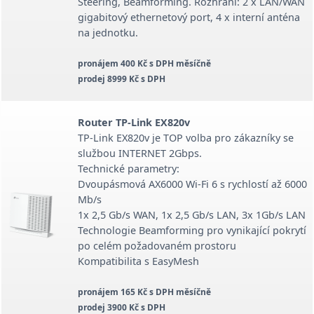
Steering, Beamforming. Rozhraní: 2 x LAN/WAN
gigabitový ethernetový port, 4 x interní anténa
na jednotku.
pronájem 400 Kč s DPH měsíčně
prodej 8999 Kč s DPH
Router TP-Link EX820v
TP-Link EX820v je TOP volba pro zákazníky se
službou INTERNET 2Gbps.
Technické parametry:
Dvoupásmová AX6000 Wi-Fi 6 s rychlostí až 6000
Mb/s
1x 2,5 Gb/s WAN, 1x 2,5 Gb/s LAN, 3x 1Gb/s LAN
Technologie Beamforming pro vynikající pokrytí
po celém požadovaném prostoru
Kompatibilita s EasyMesh
pronájem 165 Kč s DPH měsíčně
prodej 3900 Kč s DPH