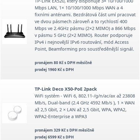
TP-Link EX520, který disponuje 3× 10/100/1000
Mbps LAN, 1× 10/100/1000 Mbps WAN a 4
fixními anténami. Bezdrátová část umí pracovat
ve dvou pásmech zároveň a to rychlostí 400
Mbps ve 2.4GHz pásmu (2×2 MIMO) a 866 Mbps
v pásmu 5 GHz (2×2 MIMO). Router podporuje
IPv4 i nejnovější IPv6 routování, mód Access
Point, Beamforming pro soustředěnější signál.
pronájem 80 Kč s DPH měsíčně
prodej 1960 Kč s DPH
TP-Link Deco X50-PoE 2pack
WiFi systém - WiFi 6, 802.11-/g/n/ac/ax až 23808
Mb/s, Dual-band (2.4 GHz 4592 Mb/s ), 1 × WAN
až 2,5 Gbit, 2 × LAN až 2,5 Gbit, WPA, WPA2,
WPA2-Enterprise a WPA3
pronájem 329 Kč s DPH měsíčně
prodej 6599 Kč s DPH