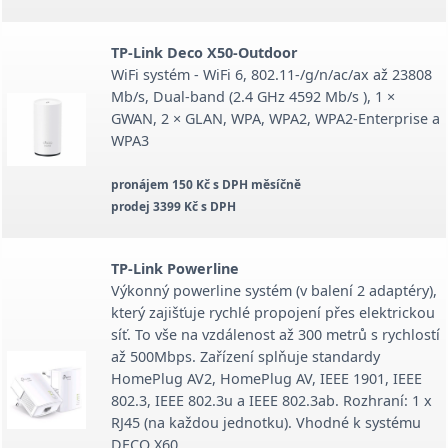
TP-Link Deco X50-Outdoor
WiFi systém - WiFi 6, 802.11-/g/n/ac/ax až 23808
Mb/s, Dual-band (2.4 GHz 4592 Mb/s ), 1 ×
GWAN, 2 × GLAN, WPA, WPA2, WPA2-Enterprise a
WPA3
pronájem 150 Kč s DPH měsíčně
prodej 3399 Kč s DPH
TP-Link Powerline
Výkonný powerline systém (v balení 2 adaptéry),
který zajišťuje rychlé propojení přes elektrickou
síť. To vše na vzdálenost až 300 metrů s rychlostí
až 500Mbps. Zařízení splňuje standardy
HomePlug AV2, HomePlug AV, IEEE 1901, IEEE
802.3, IEEE 802.3u a IEEE 802.3ab. Rozhraní: 1 x
RJ45 (na každou jednotku). Vhodné k systému
DECO X60.