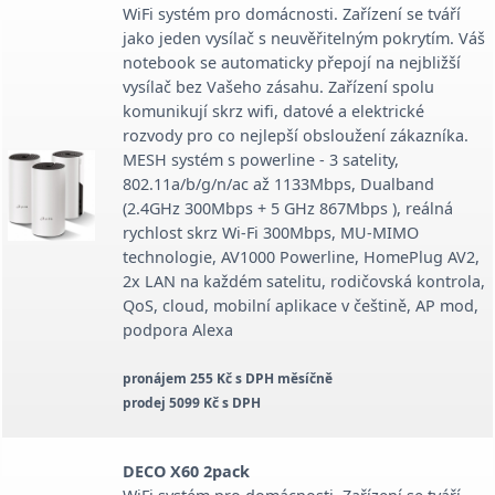
WiFi systém pro domácnosti. Zařízení se tváří
jako jeden vysílač s neuvěřitelným pokrytím. Váš
notebook se automaticky přepojí na nejbližší
vysílač bez Vašeho zásahu. Zařízení spolu
komunikují skrz wifi, datové a elektrické
rozvody pro co nejlepší obsloužení zákazníka.
MESH systém s powerline - 3 satelity,
802.11a/b/g/n/ac až 1133Mbps, Dualband
(2.4GHz 300Mbps + 5 GHz 867Mbps ), reálná
rychlost skrz Wi-Fi 300Mbps, MU-MIMO
technologie, AV1000 Powerline, HomePlug AV2,
2x LAN na každém satelitu, rodičovská kontrola,
QoS, cloud, mobilní aplikace v češtině, AP mod,
podpora Alexa
pronájem 255 Kč s DPH měsíčně
prodej 5099 Kč s DPH
DECO X60 2pack